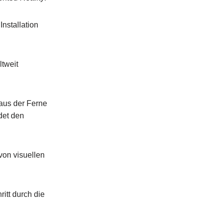
Installation
tweit
 aus der Ferne
det den
von visuellen
itt durch die