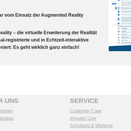
ar vom Einsatz der Augmented Reality
lity – die virtuelle Erweiterung der Realität
-registrierte und in Echtzeit-interaktive
niert: Es geht wirklich ganz einfach!
R UNS
SERVICE
ehmen
Customer Care
neubau
ensutec Live
Schulung & Wartung