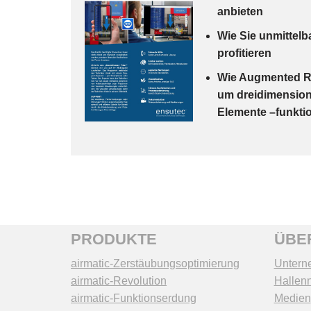
anbieten
Wie Sie unmittelb
profitieren
Wie Augmented Rea
um dreidimensional
Elemente –funktio
PRODUKTE
ÜBE
airmatic-Zerstäubungsoptimierung
Untern
airmatic-Revolution
Hallen
airmatic-Funktionserdung
Medien