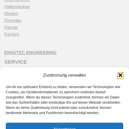
Hallenneubau
Medien
Greentec
Partner
Karriere
ENSUTEC ENGINEERING
SERVICE
Customer Care
Zustimmung verwalten
ensutec Live
Schulung & Wartung
Um dir ein optimales Erlebnis zu bieten, verwenden wir Technologien wie
Personaltraining
Cookies, um Geräteinformationen zu speichern und/oder darauf
zuzugreifen. Wenn du diesen Technologien zustimmst, können wir Daten
Ersatzteile
wie das Surfverhalten oder eindeutige IDs auf dieser Website verarbeiten.
Förderprogramme
Wenn du deine Zustimmung nicht erteilst oder zurückziehst, können
bestimmte Merkmale und Funktionen beeinträchtigt werden.
DIALOG
Kontakt