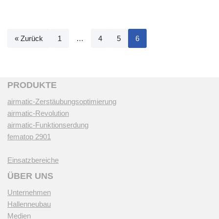
« Zurück
1
…
4
5
6
PRODUKTE
airmatic-Zerstäubungsoptimierung
airmatic-Revolution
airmatic-Funktionserdung
fematop 2901
Einsatzbereiche
ÜBER UNS
Unternehmen
Hallenneubau
Medien