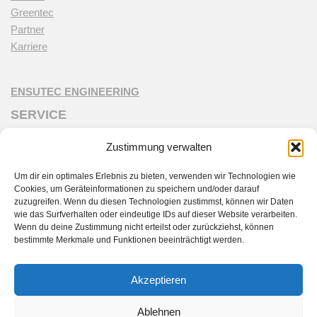
Greentec
Partner
Karriere
ENSUTEC ENGINEERING
SERVICE
Customer Care
Zustimmung verwalten
ensutec Live
Schulung & Wartung
Um dir ein optimales Erlebnis zu bieten, verwenden wir Technologien wie
Personaltraining
Cookies, um Geräteinformationen zu speichern und/oder darauf
zuzugreifen. Wenn du diesen Technologien zustimmst, können wir Daten
Ersatzteile
wie das Surfverhalten oder eindeutige IDs auf dieser Website verarbeiten.
Förderprogramme
Wenn du deine Zustimmung nicht erteilst oder zurückziehst, können
bestimmte Merkmale und Funktionen beeinträchtigt werden.
DIALOG
Kontakt
Akzeptieren
Aktuelles
Downloads
Ablehnen